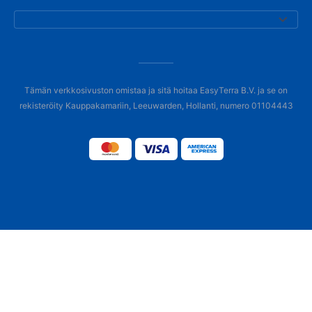
Tämän verkkosivuston omistaa ja sitä hoitaa EasyTerra B.V. ja se on
rekisteröity Kauppakamariin, Leeuwarden, Hollanti, numero 01104443