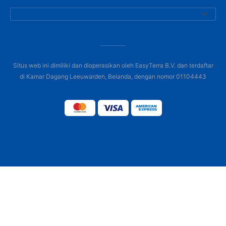
Situs web ini dimiliki dan dioperasikan oleh EasyTerra B.V. dan terdaftar
di Kamar Dagang Leeuwarden, Belanda, dengan nomor 01104443