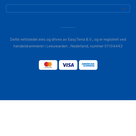
Dette nettstedet eies og drives av EasyTerra B.V., og er registrert ved
handelskammeret i Leeuwarden , Nederland, nummer 01104443