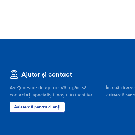
Ajutor și contact
Aveți nevoie de ajutor? Vă rugăm să
Întrebări frecv
contactați specialiștii noștri în închirieri.
Asistență pentr
Asistență pentru clienți