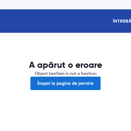
ÎNTREBĂ
A apărut o eroare
Object.hasOwn is not a function
Înapoi la pagina de pornire