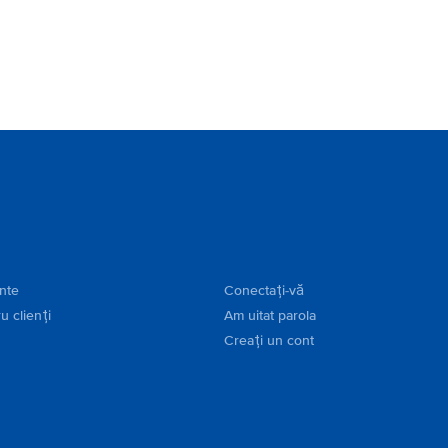
ente
Conectați-vă
u clienți
Am uitat parola
Creați un cont