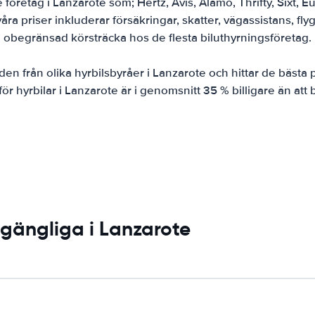
 företag i Lanzarote som; Hertz, Avis, Alamo, Thrifty, Sixt, 
åra priser inkluderar försäkringar, skatter, vägassistans, fly
obegränsad körsträcka hos de flesta biluthyrningsföretag.
en från olika hyrbilsbyråer i Lanzarote och hittar de bästa p
 för hyrbilar i Lanzarote är i genomsnitt 35 % billigare än att 
lgängliga i Lanzarote
: