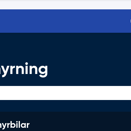
hyrning
hyrbilar