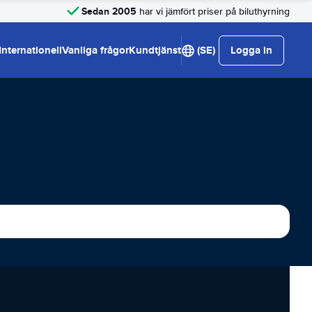
Sedan 2005
har vi jämfört priser på biluthyrning
Internationell
Vanliga frågor
Kundtjänst
(SE)
Logga in