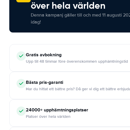
över hela världen
Denna kampanj gäller till och med 11 augusti 20
idag!
Gratis
avbokning
Upp till 48 timmar före överenskommen upphämtningstid
Bästa pris-garanti
Har du hittat ett bättre pris? Då ger vi dig ett bättre erbju
24000+
upphämtningsplatser
Platser över hela världen