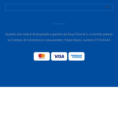
Questo sito web è di proprietà e gestito da EasyTerra B.V. e iscritta presso
la Camera di Commercio Leeuwarden, Paesi Bassi, numero 01104443