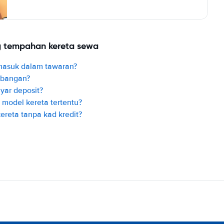
ng tempahan kereta sewa
masuk dalam tawaran?
mbangan?
ar deposit?
odel kereta tertentu?
reta tanpa kad kredit?